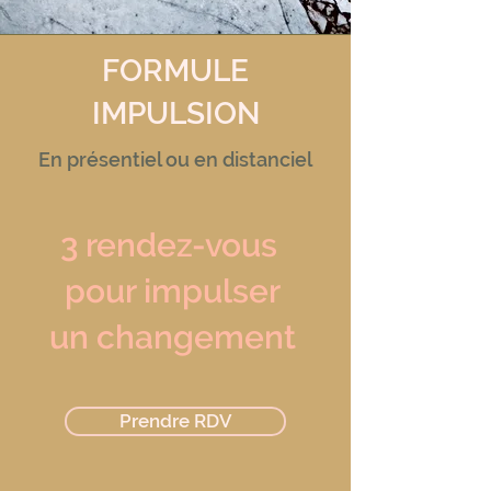
FORMULE
IMPULSION
En présentiel ou en distanciel
3 rendez-vous
pour impulser
un changement
Prendre RDV