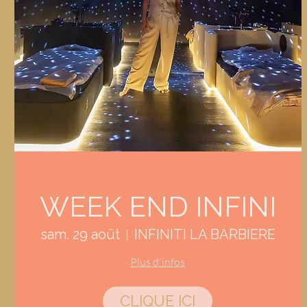
WEEK END INFINI
sam. 29 août
INFINITI LA BARBIERE
Plus d'infos
CLIQUE ICI