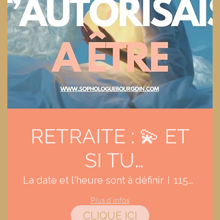
RETRAITE : 💫 ET
SI TU
T'AUTORISAIS A
La date et l'heure sont à définir
1150 chemin du Taillé, 07200 Vesseaux, France
Plus d'infos
ÊTRE ?
CLIQUE ICI