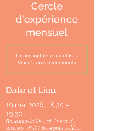
Cercle
d'expérience
mensuel
Les inscriptions sont closes
Voir d'autres événements
Date et Lieu
19 mai 2026, 18:30 –
19:30
Bourgoin-Jallieu, 16 Chem. du
Grasset, 38300 Bourgoin-Jallieu,